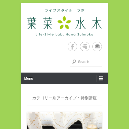
Life-Style Lab. Hana Suimoku Home Page
ライフスタイルラボ・葉菜水
木ホームページ
検索する
第1メニュー
コンテンツへ移動
Menu
カテゴリー別アーカイブ：
特別講座