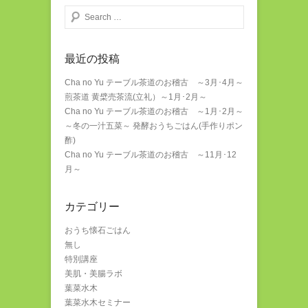
検索する
最近の投稿
Cha no Yu テーブル茶道のお稽古 ～3月･4月～
煎茶道 黄檗売茶流(立礼）～1月･2月～
Cha no Yu テーブル茶道のお稽古 ～1月･2月～
～冬の一汁五菜～ 発酵おうちごはん(手作りポン
酢)
Cha no Yu テーブル茶道のお稽古 ～11月･12
月～
カテゴリー
おうち懐石ごはん
無し
特別講座
美肌・美腸ラボ
葉菜水木
葉菜水木セミナー