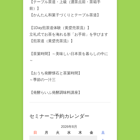
【テーブル茶道・上級（濃茶点前・茶箱手
前）】
【かんたん和菓子づくりとテーブル茶道】
【1Day煎茶道体験（黄檗売茶流）】
立礼式でお茶を淹れる形「お手前」を学びます
【煎茶道（黄檗売茶流）】
【茶菓時間】～美味しい日本茶を暮らしの中に
～
【おうち発酵懐石と茶菓時間】
～季節の一汁三
【発酵らいふ発酵調味料講座】
セミナーご予約カレンダー
2026年8月
日
月
火
水
木
金
土