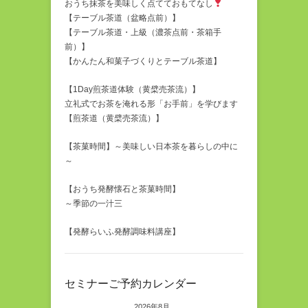
おうち抹茶を美味しく点てておもてなし
【テーブル茶道（盆略点前）】
【テーブル茶道・上級（濃茶点前・茶箱手
前）】
【かんたん和菓子づくりとテーブル茶道】
【1Day煎茶道体験（黄檗売茶流）】
立礼式でお茶を淹れる形「お手前」を学びます
【煎茶道（黄檗売茶流）】
【茶菓時間】～美味しい日本茶を暮らしの中に
～
【おうち発酵懐石と茶菓時間】
～季節の一汁三
【発酵らいふ発酵調味料講座】
セミナーご予約カレンダー
2026年8月