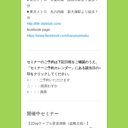
分
■ 東京メトロ 丸の内線 新大塚駅より徒歩７
分
http://life-stylelab.com/
fecebook page:
https://www.facebook.com/hanasuimoku
セミナーのご予約は下記日程をご確認のうえ、
「セミナーご予約カレンダー」にある該当日の○
印をクリックしてください。
○・・・ご予約いただけます
△・・・残席わずか
× ・・・満席
開催中セミナー
【1Dayテーブル茶道体験（盆略点前）】