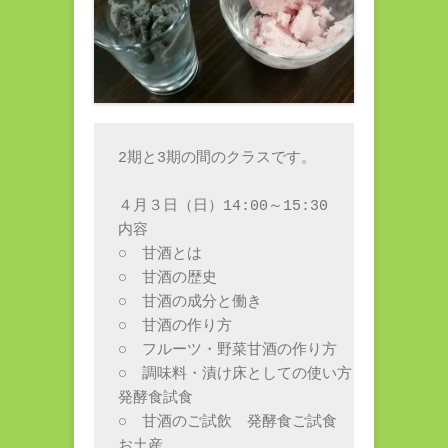
2期と3期の間のクラスです。

４月３日（日）14:00～15:30

内容

○　甘酒とは

○　甘酒の歴史

○　甘酒の成分と働き

○　甘酒の作り方

○　フルーツ・野菜甘酒の作り方

○　調味料・漬け床としての使い方

発酵食試食

○　甘酒のご試飲　発酵食ご試食

お土産
