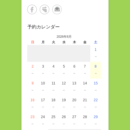
予約カレンダー
2026年8月
日
月
火
水
木
金
土
1
－
2
3
4
5
6
7
8
－
－
－
－
－
－
－
9
10
11
12
13
14
15
－
－
－
－
－
－
－
16
17
18
19
20
21
22
－
－
－
－
－
－
－
23
24
25
26
27
28
29
－
－
－
－
－
－
－