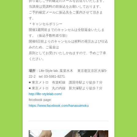
折り返しご予約確定のメールをお送りいたします。
当講座は受講料の前振込をお願いしております。
ご予約確定メールに振込先をご案内させて頂きま
す。
＊キャンセルポリシー
開催1週間前までのキャンセルは全額返金いたしま
す。（振込手数料差引額）
開催6日前よりのキャンセルは材料の発注および仕込
みのため、ご返金は
原則としてお受けいたしかねますので、予めご了承
ください。
場所
：Life-Style lab. 葉菜水木 東京都文京区大塚5-
22-2 tel: 03-5981-8271
■ 東京メトロ 有楽町線 護国寺駅より徒歩７分
■ 東京メトロ 丸の内線 新大塚駅より徒歩７分
http://life-stylelab.com/
fecebook page:
https://www.facebook.com/hanasuimoku