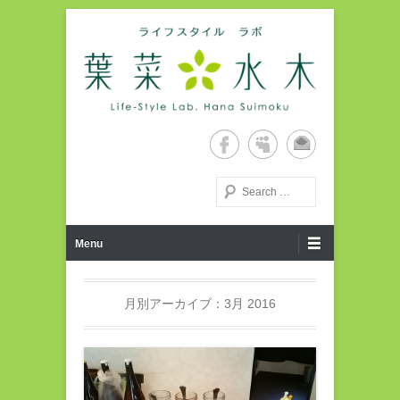
Life-Style Lab. Hana Suimoku Home Page
ライフスタイルラボ・葉菜水
木ホームページ
検索する
第1メニュー
コンテンツへ移動
Menu
月別アーカイブ：
3月 2016