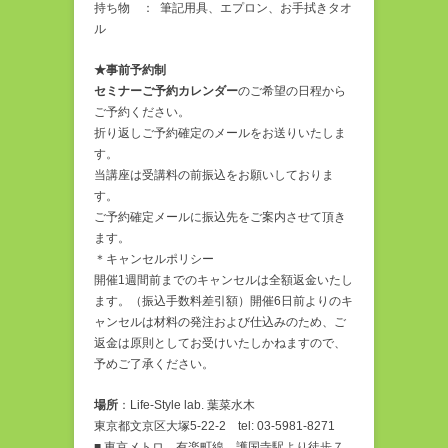
持ち物 ： 筆記用具、エプロン、お手拭きタオ
ル
★事前予約制
セミナーご予約カレンダー
のご希望の日程から
ご予約ください。
折り返しご予約確定のメールをお送りいたしま
す。
当講座は受講料の前振込をお願いしておりま
す。
ご予約確定メールに振込先をご案内させて頂き
ます。
＊キャンセルポリシー
開催1週間前までのキャンセルは全額返金いたし
ます。（振込手数料差引額）開催6日前よりのキ
ャンセルは材料の発注および仕込みのため、ご
返金は原則としてお受けいたしかねますので、
予めご了承ください。
場所
：Life-Style lab. 葉菜水木
東京都文京区大塚5-22-2 tel: 03-5981-8271
■ 東京メトロ 有楽町線 護国寺駅より徒歩７