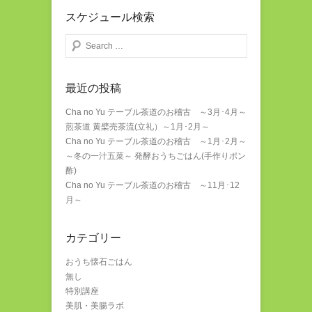
スケジュール検索
検索する
最近の投稿
Cha no Yu テーブル茶道のお稽古 ～3月･4月～
煎茶道 黄檗売茶流(立礼）～1月･2月～
Cha no Yu テーブル茶道のお稽古 ～1月･2月～
～冬の一汁五菜～ 発酵おうちごはん(手作りポン
酢)
Cha no Yu テーブル茶道のお稽古 ～11月･12
月～
カテゴリー
おうち懐石ごはん
無し
特別講座
美肌・美腸ラボ