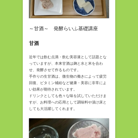
～甘酒～ 発酵らいふ基礎講座
甘酒
近年では飲む点滴・飲む美容液として話題とな
っていますが、本来甘酒は麹と水と米を合わ
せ、発酵させて作るものです。
手作りの生甘酒は、微生物の働きによって疲労
回復、ビタミン補給など健康・美容に非常によ
い効果が期待されています。
ドリンクとしても色々な味を試していただけま
すが、お料理への応用として調味料や漬け床と
しても大活躍してくれます。