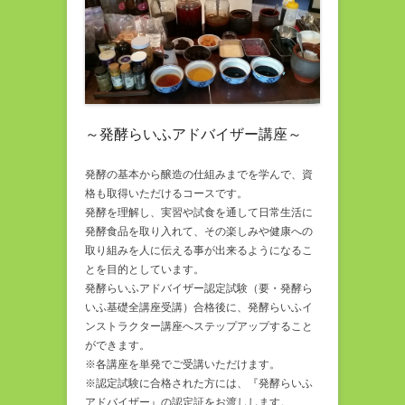
～発酵らいふアドバイザー講座～
発酵の基本から醸造の仕組みまでを学んで、資
格も取得いただけるコースです。
発酵を理解し、実習や試食を通して日常生活に
発酵食品を取り入れて、その楽しみや健康への
取り組みを人に伝える事が出来るようになるこ
とを目的としています。
発酵らいふアドバイザー認定試験（要・発酵ら
いふ基礎全講座受講）合格後に、発酵らいふイ
ンストラクター講座へステップアップすること
ができます。
※各講座を単発でご受講いただけます。
※認定試験に合格された方には、『発酵らいふ
アドバイザー』の認定証をお渡しします。