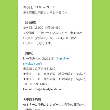
※各回、11:00～13：00
※各講座は両日とも同じ内容です。
【参加費】
※各回、\6,000（税込\6,480）
※全講座、一括で申し込み頂くと、参加費が
\36,000（税込\38,800）→\34,200（税込
\36,936）となります。
【場所】
Life-Style Lab 葉菜水木（
http://life-
stylelab.com/
）
東京都文京区大塚5-22-2
★東京メトロ 有楽町線 護国寺駅より徒歩7分
★東京メトロ 丸の内線 新大塚駅より徒歩7分
Tel：03-5981-8271
E-mail : info@life-stylelab.com
★事前予約制
セミナーご予約カレンダー
のご希望の日程から
ご予約ください。