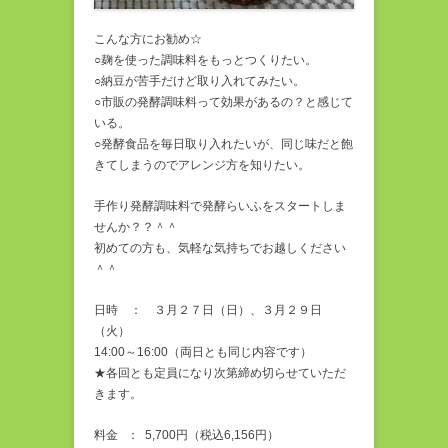
こんな方にお勧め☆
○麹を使った調味料をもっとつくりたい。
○納豆が苦手だけど取り入れてみたい。
○市販の発酵調味料って効果があるの？と感じて
いる。
○発酵食品を毎日取り入れたいが、同じ味だと飽
きてしまうのでアレンジ方を知りたい。
手作り発酵調味料で発酵らいふをスタートしま
せんか？？＾＾
初めての方も、気軽な気持ちでお越しください
＾＾
日時 ： ３月２７日（日）、３月２９日
（火）
14:00～16:00（両日とも同じ内容です）
★各回とも定員になり次第締め切らせていただ
きます。
料金 ： 5,700円（税込6,156円）