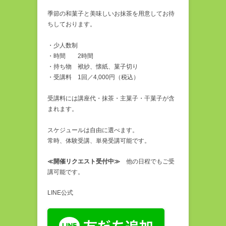
季節の和菓子と美味しいお抹茶を用意してお待
ちしております。
・少人数制
・時間 2時間
・持ち物 袱紗、懐紙、菓子切り
・受講料 1回／4,000円（税込）
受講料には講座代・抹茶・主菓子・干菓子が含
まれます。
スケジュールは自由に選べます。
常時、体験受講、単発受講可能です。
≪開催リクエスト受付中≫
他の日程でもご受
講可能です。
LINE公式