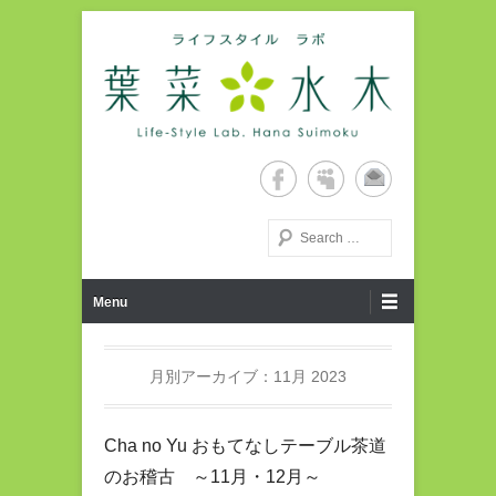
Life-Style Lab. Hana Suimoku Home Page
ライフスタイルラボ・葉菜水
木ホームページ
検索する
第1メニュー
コンテンツへ移動
Menu
月別アーカイブ：
11月 2023
Cha no Yu おもてなしテーブル茶道
のお稽古 ～11月・12月～