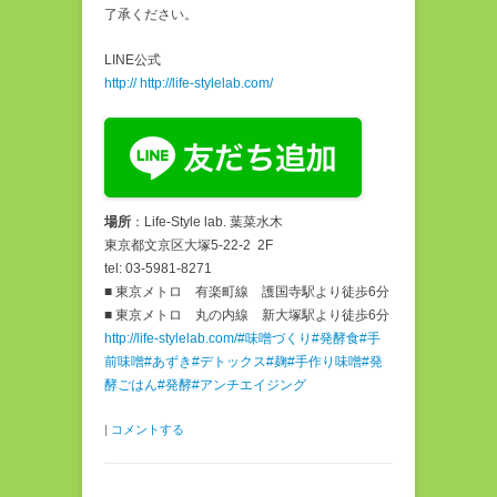
了承ください。
LINE公式
http:// http://life-stylelab.com/
場所
：Life-Style lab. 葉菜水木
東京都文京区大塚5-22-2 2F
tel: 03-5981-8271
■ 東京メトロ 有楽町線 護国寺駅より徒歩6分
■ 東京メトロ 丸の内線 新大塚駅より徒歩6分
http://life-stylelab.com/
#味噌づくり
#発酵食
#手
前味噌
#あずき
#デトックス
#麹
#手作り味噌
#発
酵ごはん
#発酵
#アンチエイジング
|
コメントする