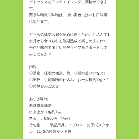
デトックスとアンチエイジングに期待ができま
す。
西京味噌風白味噌は、淡い黄色っぽい甘口味噌
になります。
どちらの味噌も麹を多めに使うため、仕込んで1
か月から食べられる短期熟成で楽しめます(^^♪
手作り味噌で愉しい発酵ライフをスタートして
みませんか？
内容
〇講座（味噌の種類、麹、味噌の造り方など）
〇実技 手前味噌の仕込み、お一人様約1kg × 2
〇発酵食のご試食
あずき味噌
西京風白味噌
出来上がり各約1㎏
料金 ： 6,800円（税込）
持ち物 ： 筆記用具、エプロン、お手拭きタオ
ル、1L×2の容器が入る袋