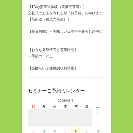
【1Day煎茶道体験（黄檗売茶流）】
立礼式でお茶を淹れる形「お手前」を学びます
【煎茶道（黄檗売茶流）】
【茶菓時間】～美味しい日本茶を暮らしの中に
～
【おうち発酵懐石と茶菓時間】
～季節の一汁三
【発酵らいふ発酵調味料講座】
セミナーご予約カレンダー
2026年8月
日
月
火
水
木
金
土
1
－
2
3
4
5
6
7
8