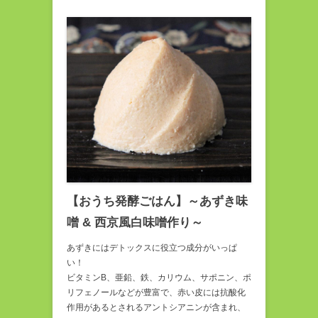
【おうち発酵ごはん】～あずき味
噌 & 西京風白味噌作り～
あずきにはデトックスに役立つ成分がいっぱ
い！
ビタミンB、亜鉛、鉄、カリウム、サポニン、ポ
リフェノールなどが豊富で、赤い皮には抗酸化
作用があるとされるアントシアニンが含まれ、