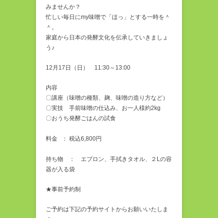
みませんか？
忙しい毎日にmy味噌で「ほっ」とする一時を＾
＾。
家庭から日本の発酵文化を伝承していきましょ
う♪
12月17日（日） 11:30～13:00
内容
〇講座（味噌の種類、麹、味噌の造り方など）
〇実技 手前味噌の仕込み、お一人様約2kg
〇おうち発酵ごはんの試食
料金 ： 税込6,800円
持ち物 ： エプロン、手拭きタオル、２Lの容
器が入る袋
★事前予約制
ご予約は下記の予約サイトからお願いいたしま