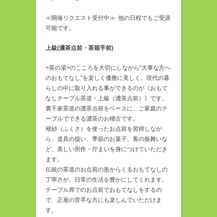
≪開催リクエスト受付中≫ 他の日程でもご受講
可能です。
上級(濃茶点前・茶箱手前)
<茶の湯>のこころを大切にしながら“大事な方へ
のおもてなし”を楽しく優雅に美しく、現代の暮
らしの中に取り入れる事ができるのが《おもて
なしテーブル茶道・上級（濃茶点前）》です。
裏千家茶道の濃茶点前をベースに、ご家庭のテ
ーブルでできる濃茶のお稽古です。
袱紗（ふくさ）を使ったお点前を習得しなが
ら、道具の扱い、季節のお菓子、客の振舞いな
ど、美しい所作・佇まいを身につけていただき
ます。
伝統の茶道のお点前の形からくるおもてなしの
丁寧さが、日常の生活を豊かにしてくれます。
テーブル席でのお点前でおもてなしをするの
で、正座の苦手な方にも楽しんでいただけま
す。