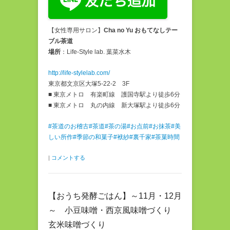
【女性専用サロン】
Cha no Yu おもてなしテー
ブル茶道
場所
：Life-Style lab. 葉菜水木
http://life-stylelab.com/
東京都文京区大塚5-22-2 3F
■ 東京メトロ 有楽町線 護国寺駅より徒歩6分
■ 東京メトロ 丸の内線 新大塚駅より徒歩6分
#茶道のお稽古
#茶道
#茶の湯
#お点前
#お抹茶
#美
しい所作
#季節の和菓子
#袱紗
#裏千家
#茶菓時間
|
コメントする
【おうち発酵ごはん】～11月・12月
～ 小豆味噌・西京風味噌づくり
玄米味噌づくり