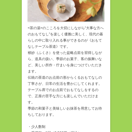
<茶の湯>のこころを大切にしながら“大事な方へ
のおもてなし”を楽しく優雅に美しく、現代の暮
らしの中に取り入れる事ができるのが《おもて
なしテーブル茶道》です。
袱紗（ふくさ）を使った盆略点前を習得しなが
ら、道具の扱い、季節のお菓子、客の振舞いな
ど、美しい所作・佇まいを身につけていただき
ます。
伝統の茶道のお点前の形からくるおもてなしの
丁寧さが、日常の生活を豊かにしてくれます。
テーブル席でのお点前でおもてなしをするの
で、正座の苦手な方にも楽しんでいただけま
す。
季節の和菓子と美味しいお抹茶を用意してお待
ちしております。
・少人数制