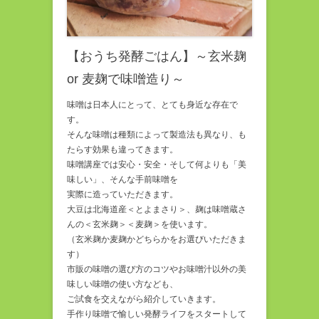
【おうち発酵ごはん】～玄米麹
or 麦麹で味噌造り～
味噌は日本人にとって、とても身近な存在で
す。
そんな味噌は種類によって製造法も異なり、も
たらす効果も違ってきます。
味噌講座では安心・安全・そして何よりも「美
味しい」、そんな手前味噌を
実際に造っていただきます。
大豆は北海道産＜とよまさり＞、麹は味噌蔵さ
んの＜玄米麹＞＜麦麹＞を使います。
（玄米麹か麦麹かどちらかをお選びいただきま
す）
市販の味噌の選び方のコツやお味噌汁以外の美
味しい味噌の使い方なども、
ご試食を交えながら紹介していきます。
手作り味噌で愉しい発酵ライフをスタートして