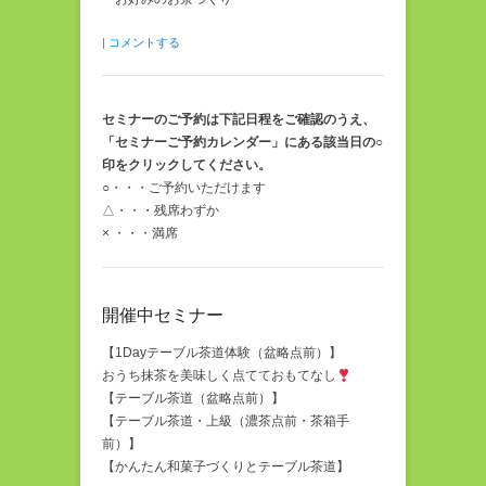
|
コメントする
セミナーのご予約は下記日程をご確認のうえ、
「セミナーご予約カレンダー」にある該当日の○
印をクリックしてください。
○・・・ご予約いただけます
△・・・残席わずか
× ・・・満席
開催中セミナー
【1Dayテーブル茶道体験（盆略点前）】
おうち抹茶を美味しく点てておもてなし
【テーブル茶道（盆略点前）】
【テーブル茶道・上級（濃茶点前・茶箱手
前）】
【かんたん和菓子づくりとテーブル茶道】