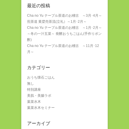
最近の投稿
Cha no Yu テーブル茶道のお稽古 ～3月･4月～
煎茶道 黄檗売茶流(立礼）～1月･2月～
Cha no Yu テーブル茶道のお稽古 ～1月･2月～
～冬の一汁五菜～ 発酵おうちごはん(手作りポン
酢)
Cha no Yu テーブル茶道のお稽古 ～11月･12
月～
カテゴリー
おうち懐石ごはん
無し
特別講座
美肌・美腸ラボ
葉菜水木
葉菜水木セミナー
アーカイブ