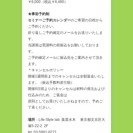
￥6,000（税込￥6,480）
★事前予約制
セミナーご予約カレンダー
のご希望の日程から
ご予約ください。
折り返しご予約確定のメールをお送りいたしま
す。
当講座は受講料の前振込をお願いしておりま
す。
ご予約確定メールに振込先をご案内させて頂き
ます。
＊キャンセルポリシー
開催1週間前までのキャンセルは全額返金いたし
ます。（振込手数料差引額）
開催6日前よりのキャンセルは材料の発注および
仕込みのため、ご返金は
原則としてお受けいたしかねますので、予めご
了承ください。
場所
：Life-Style lab. 葉菜水木 東京都文京区大
塚5-22-2 2F
tel: 03-5981-8271