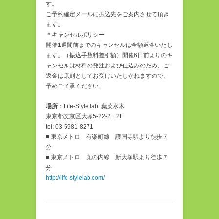
す。
ご予約確定メールに振込先をご案内させて頂き
ます。
＊キャンセルポリシー
開催1週間前までのキャンセルは全額返金いたし
ます。（振込手数料差引額）開催6日前よりのキ
ャンセルは材料の発注および仕込みのため、ご
返金は原則としてお受けいたしかねますので、
予めご了承ください。
場所
：Life-Style lab. 葉菜水木
東京都文京区大塚5-22-2 2F
tel: 03-5981-8271
■ 東京メトロ 有楽町線 護国寺駅より徒歩７
分
■ 東京メトロ 丸の内線 新大塚駅より徒歩７
分
http://life-stylelab.com/