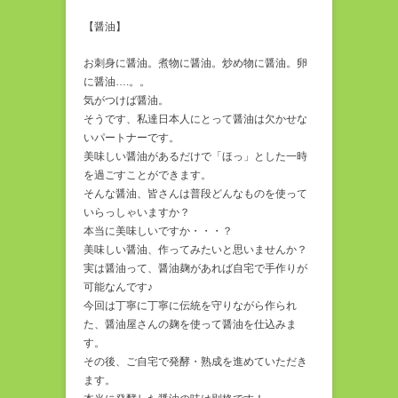
【醤油】
お刺身に醤油。煮物に醤油。炒め物に醤油。卵
に醤油….。。
気がつけば醤油。
そうです、私達日本人にとって醤油は欠かせな
いパートナーです。
美味しい醤油があるだけで「ほっ」とした一時
を過ごすことができます。
そんな醤油、皆さんは普段どんなものを使って
いらっしゃいますか？
本当に美味しいですか・・・？
美味しい醤油、作ってみたいと思いませんか？
実は醤油って、醤油麹があれば自宅で手作りが
可能なんです♪
今回は丁寧に丁寧に伝統を守りながら作られ
た、醤油屋さんの麹を使って醤油を仕込みま
す。
その後、ご自宅で発酵・熟成を進めていただき
ます。