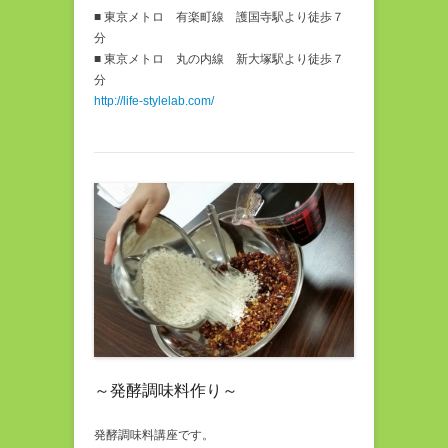
■ 東京メトロ 有楽町線 護国寺駅より徒歩７
分
■ 東京メトロ 丸の内線 新大塚駅より徒歩７
分
http://life-stylelab.com/
～発酵調味料作り～
発酵調味料講座です。