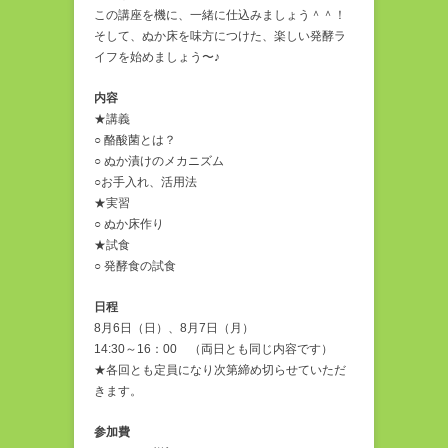
この講座を機に、一緒に仕込みましょう＾＾！
そして、ぬか床を味方につけた、楽しい発酵ラ
イフを始めましょう〜♪
内容
★講義
○ 酪酸菌とは？
○ ぬか漬けのメカニズム
○お手入れ、活用法
★実習
○ ぬか床作り
★試食
○ 発酵食の試食
日程
8月6日（日）、8月7日（月）
14:30～16：00 （両日とも同じ内容です）
★各回とも定員になり次第締め切らせていただ
きます。
参加費