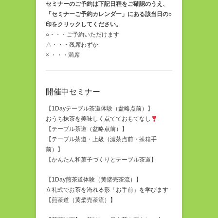
セミナーのご予約は下記日程をご確認のうえ、
「セミナーご予約カレンダー」にある該当日の○
印をクリックしてください。
○・・・ご予約いただけます
△・・・残席わずか
× ・・・満席
開催中セミナー
【1Dayテーブル茶道体験（盆略点前）】
おうち抹茶を美味しく点てておもてなし
【テーブル茶道（盆略点前）】
【テーブル茶道・上級（濃茶点前・茶箱手
前）】
【かんたん和菓子づくりとテーブル茶道】
【1Day煎茶道体験（黄檗売茶流）】
立礼式でお茶を淹れる形「お手前」を学びます
【煎茶道（黄檗売茶流）】