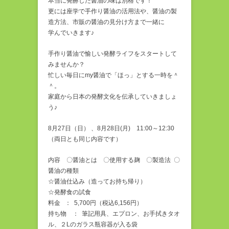
本当に発酵した醤油の味は別格です！
更には座学で手作り醤油の活用法や、醤油の製
造方法、市販の醤油の見分け方まで一緒に
学んでいきます♪
手作り醤油で愉しい発酵ライフをスタートして
みませんか？
忙しい毎日にmy醤油で「ほっ」とする一時を＾
＾。
家庭から日本の発酵文化を伝承していきましょ
う♪
8月27日（日） 、8月28日(月) 11:00～12:30
（両日とも同じ内容です）
内容 〇醤油とは 〇使用する麹 〇製造法 〇
醤油の種類
☆醤油仕込み（造ってお持ち帰り）
☆発酵食の試食
料金 ： 5,700円（税込6,156円）
持ち物 ： 筆記用具、エプロン、お手拭きタオ
ル、２Lのガラス瓶容器が入る袋