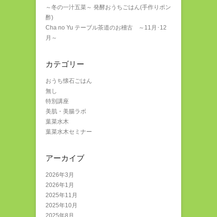
～冬の一汁五菜～ 発酵おうちごはん(手作りポン
酢)
Cha no Yu テーブル茶道のお稽古 ～11月･12
月～
カテゴリー
おうち懐石ごはん
無し
特別講座
美肌・美腸ラボ
葉菜水木
葉菜水木セミナー
アーカイブ
2026年3月
2026年1月
2025年11月
2025年10月
2025年8月