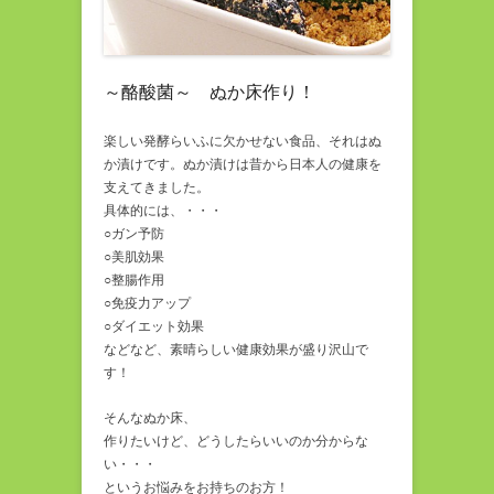
～酪酸菌～ ぬか床作り！
楽しい発酵らいふに欠かせない食品、それはぬ
か漬けです。ぬか漬けは昔から日本人の健康を
支えてきました。
具体的には、・・・
○ガン予防
○美肌効果
○整腸作用
○免疫力アップ
○ダイエット効果
などなど、素晴らしい健康効果が盛り沢山で
す！
そんなぬか床、
作りたいけど、どうしたらいいのか分からな
い・・・
というお悩みをお持ちのお方！