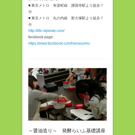
■ 東京メトロ 有楽町線 護国寺駅より徒歩７
分
■ 東京メトロ 丸の内線 新大塚駅より徒歩７
分
http://life-stylelab.com/
fecebook page:
https://www.facebook.com/hanasuimo
～醤油造り～ 発酵らいふ基礎講座