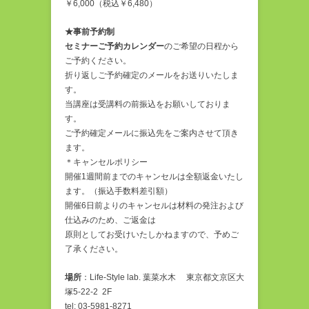
￥6,000（税込￥6,480）
★事前予約制
セミナーご予約カレンダー
のご希望の日程から
ご予約ください。
折り返しご予約確定のメールをお送りいたしま
す。
当講座は受講料の前振込をお願いしておりま
す。
ご予約確定メールに振込先をご案内させて頂き
ます。
＊キャンセルポリシー
開催1週間前までのキャンセルは全額返金いたし
ます。（振込手数料差引額）
開催6日前よりのキャンセルは材料の発注および
仕込みのため、ご返金は
原則としてお受けいたしかねますので、予めご
了承ください。
場所
：Life-Style lab. 葉菜水木 東京都文京区大
塚5-22-2 2F
tel: 03-5981-8271