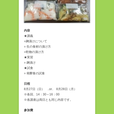
内容
★講義
○麹漬けについて
○ 生の食材の漬け方
○乾物の漬け方
★実習
○ 麹漬け
★試食
○ 発酵食の試食
日程
8月27日（日） ..or.. 8月28日（月）
※各回、14：30～16：00
※各講座は両日とも同じ内容です。
参加費