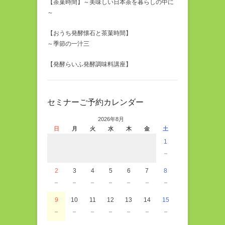
【茶菓時間】～美味しい日本茶を暮らしの中に
～
【おうち発酵懐石と茶菓時間】
～季節の一汁三
【発酵らいふ発酵調味料講座】
セミナーご予約カレンダー
2026年8月
日
月
火
水
木
金
土
1
－
2
3
4
5
6
7
8
－
－
－
－
－
－
－
9
10
11
12
13
14
15
－
－
－
－
－
－
－