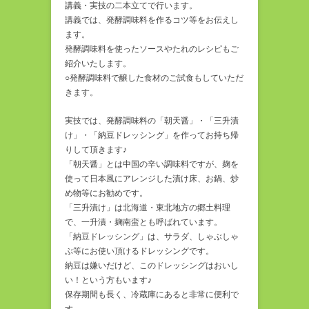
講義・実技の二本立てで行います。
講義では、発酵調味料を作るコツ等をお伝えし
ます。
発酵調味料を使ったソースやたれのレシピもご
紹介いたします。
○発酵調味料で醸した食材のご試食もしていただ
きます。
実技では、発酵調味料の「朝天醤」・「三升漬
け」・「納豆ドレッシング」を作ってお持ち帰
りして頂きます♪
「朝天醤」とは中国の辛い調味料ですが、麹を
使って日本風にアレンジした漬け床、お鍋、炒
め物等にお勧めです。
「三升漬け」は北海道・東北地方の郷土料理
で、一升漬・麹南蛮とも呼ばれています。
「納豆ドレッシング」は、サラダ、しゃぶしゃ
ぶ等にお使い頂けるドレッシングです。
納豆は嫌いだけど、このドレッシングはおいし
い！という方もいます♪
保存期間も長く、冷蔵庫にあると非常に便利で
す。