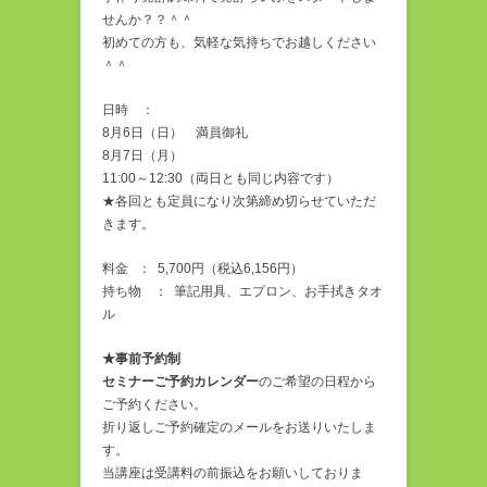
せんか？？＾＾
初めての方も、気軽な気持ちでお越しください
＾＾
日時 ：
8月6日（日） 満員御礼
8月7日（月）
11:00～12:30（両日とも同じ内容です）
★各回とも定員になり次第締め切らせていただ
きます。
料金 ： 5,700円（税込6,156円）
持ち物 ： 筆記用具、エプロン、お手拭きタオ
ル
★事前予約制
セミナーご予約カレンダー
のご希望の日程から
ご予約ください。
折り返しご予約確定のメールをお送りいたしま
す。
当講座は受講料の前振込をお願いしておりま