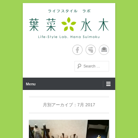
Life-Style Lab. Hana Suimoku Home Page
ライフスタイルラボ・葉菜水
木ホームページ
検索する
第1メニュー
コンテンツへ移動
Menu
月別アーカイブ：
7月 2017