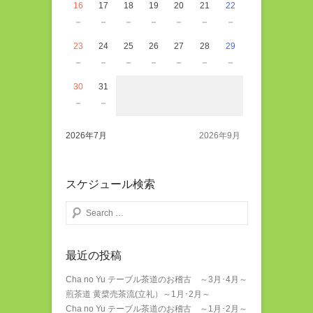
16
17
18
19
20
21
22
－
－
－
－
－
－
－
23
24
25
26
27
28
29
－
－
－
－
－
－
－
30
31
－
－
2026年7月
2026年9月
スケジュール検索
検索する
最近の投稿
Cha no Yu テーブル茶道のお稽古 ～3月･4月～
煎茶道 黄檗売茶流(立礼）～1月･2月～
Cha no Yu テーブル茶道のお稽古 ～1月･2月～