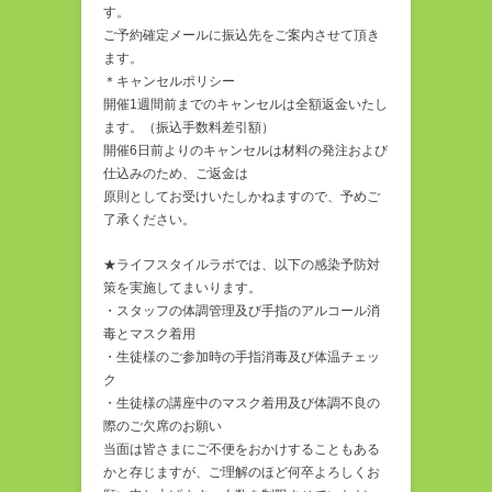
す。
ご予約確定メールに振込先をご案内させて頂き
ます。
＊キャンセルポリシー
開催1週間前までのキャンセルは全額返金いたし
ます。（振込手数料差引額）
開催6日前よりのキャンセルは材料の発注および
仕込みのため、ご返金は
原則としてお受けいたしかねますので、予めご
了承ください。
★ライフスタイルラボでは、以下の感染予防対
策を実施してまいります。
・スタッフの体調管理及び手指のアルコール消
毒とマスク着用
・生徒様のご参加時の手指消毒及び体温チェッ
ク
・生徒様の講座中のマスク着用及び体調不良の
際のご欠席のお願い
当面は皆さまにご不便をおかけすることもある
かと存じますが、ご理解のほど何卒よろしくお