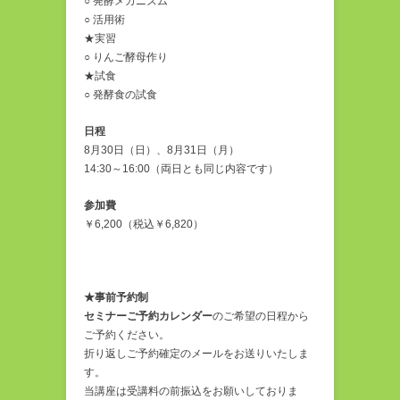
○ 発酵メカニズム
○ 活用術
★実習
○ りんご酵母作り
★試食
○ 発酵食の試食
日程
8月30日（日）、8月31日（月）
14:30～16:00（両日とも同じ内容です）
参加費
￥6,200（税込￥6,820）
★事前予約制
セミナーご予約カレンダー
のご希望の日程から
ご予約ください。
折り返しご予約確定のメールをお送りいたしま
す。
当講座は受講料の前振込をお願いしておりま