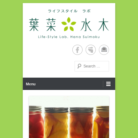
Life-Style Lab. Hana Suimoku Home Page
ライフスタイルラボ・葉菜水
木ホームページ
検索する
第1メニュー
コンテンツへ移動
Menu