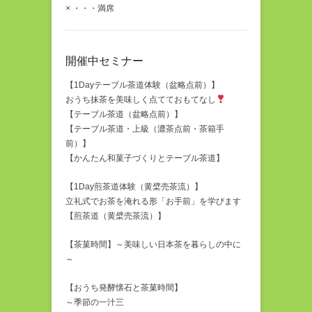
× ・・・満席
開催中セミナー
【1Dayテーブル茶道体験（盆略点前）】
おうち抹茶を美味しく点てておもてなし
【テーブル茶道（盆略点前）】
【テーブル茶道・上級（濃茶点前・茶箱手
前）】
【かんたん和菓子づくりとテーブル茶道】
【1Day煎茶道体験（黄檗売茶流）】
立礼式でお茶を淹れる形「お手前」を学びます
【煎茶道（黄檗売茶流）】
【茶菓時間】～美味しい日本茶を暮らしの中に
～
【おうち発酵懐石と茶菓時間】
～季節の一汁三