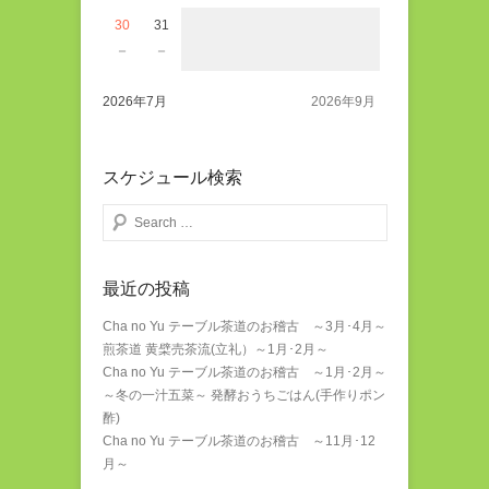
30
31
－
－
2026年7月
2026年9月
スケジュール検索
検索する
最近の投稿
Cha no Yu テーブル茶道のお稽古 ～3月･4月～
煎茶道 黄檗売茶流(立礼）～1月･2月～
Cha no Yu テーブル茶道のお稽古 ～1月･2月～
～冬の一汁五菜～ 発酵おうちごはん(手作りポン
酢)
Cha no Yu テーブル茶道のお稽古 ～11月･12
月～