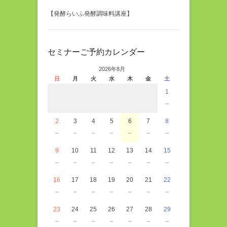
【発酵らいふ発酵調味料講座】
セミナーご予約カレンダー
2026年8月
日
月
火
水
木
金
土
1
－
2
3
4
5
6
7
8
－
－
－
－
－
－
－
9
10
11
12
13
14
15
－
－
－
－
－
－
－
16
17
18
19
20
21
22
－
－
－
－
－
－
－
23
24
25
26
27
28
29
－
－
－
－
－
－
－