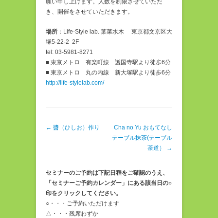
願い申し上げます。人数を制限させていただ
き、開催をさせていただきます。
場所
：Life-Style lab. 葉菜水木 東京都文京区大
塚5-22-2 2F
tel: 03-5981-8271
■ 東京メトロ 有楽町線 護国寺駅より徒歩6分
■ 東京メトロ 丸の内線 新大塚駅より徒歩6分
http://life-stylelab.com/
投稿ナビゲーション
←
醬（ひしお）作り
Cha no Yu おもてなし
テーブル抹茶(テーブル
茶道）
→
セミナーのご予約は下記日程をご確認のうえ、
「セミナーご予約カレンダー」にある該当日の○
印をクリックしてください。
○・・・ご予約いただけます
△・・・残席わずか